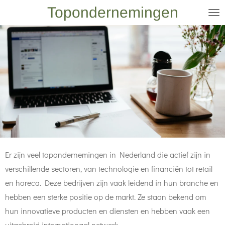
Topondernemingen
Ga
direct
naar
de
hoofdinhoud
Er zijn veel topondernemingen in Nederland die actief zijn in
verschillende sectoren, van technologie en financiën tot retail
en horeca. Deze bedrijven zijn vaak leidend in hun branche en
hebben een sterke positie op de markt. Ze staan bekend om
hun innovatieve producten en diensten en hebben vaak een
uitgebreid internationaal netwerk.